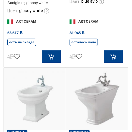
blue avio
Цвет:
Saniglaze, glossy white
glossy white
Цвет:
ARTCERAM
ARTCERAM
₽.
₽.
63 617
81 945
есть на складе
осталось мало