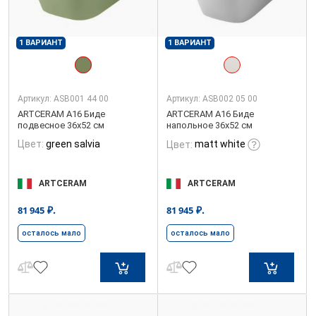
1 ВАРИАНТ
1 ВАРИАНТ
Артикул:
ASB001 44 00
Артикул:
ASB002 05 00
ARTCERAM A16 Биде
ARTCERAM A16 Биде
подвесное 36х52 см
напольное 36х52 см
Цвет:
green salvia
matt white
Цвет:
ARTCERAM
ARTCERAM
₽.
₽.
81 945
81 945
осталось мало
осталось мало