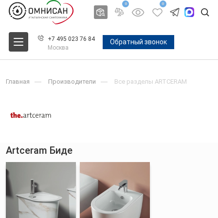
0
0
+7 495 023 76 84
Обратный звонок
Москва
Главная
Производители
Все разделы ARTCERAM
Artceram Биде