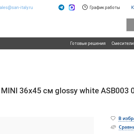
ales@san-italy.ru
График работы
К
Готовые решения
Смесители
INI 36х45 см glossy white ASB003 
В изб
Сравн