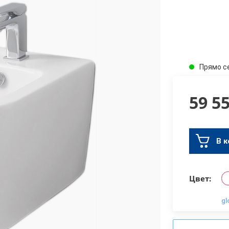
Прямо с
59 5
В к
Цвет:
gl