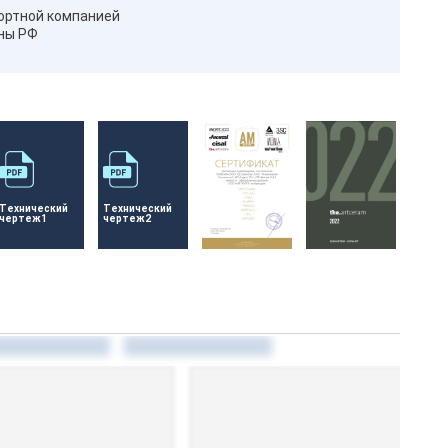
ортной компанией
оны РФ
Технический 
Технический 
чертеж1
чертеж2