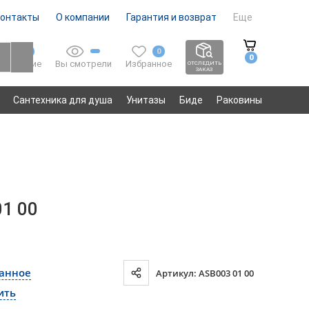
онтакты
О компании
Гарантия и возврат
Еще
0
0
0
Вы смотрели
Избранное
Сравнение
ОТСЛЕДИТЬ
ЗАКАЗ
Сантехника для душа
Унитазы
Биде
Раковины
01 00
ранное
Артикул: ASB003 01 00
ить