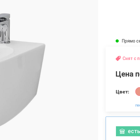
Прямо с
Снят с 
Цена п
Цвет:
re
есть