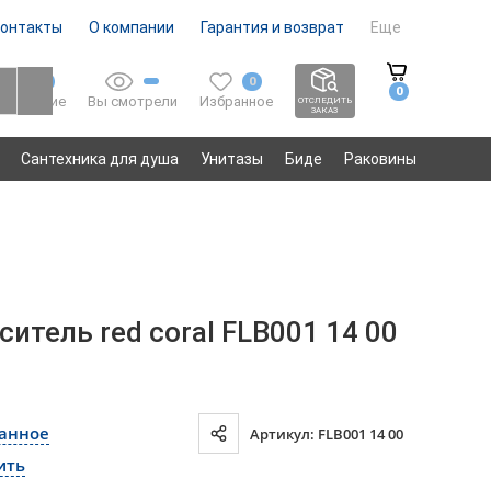
онтакты
О компании
Гарантия и возврат
Еще
0
0
0
Вы смотрели
Избранное
Сравнение
ОТСЛЕДИТЬ
ЗАКАЗ
Сантехника для душа
Унитазы
Биде
Раковины
итель red coral FLB001 14 00
ранное
Артикул: FLB001 14 00
ить