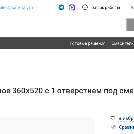
ales@san-italy.ru
График работы
К
Готовые решения
Смесители
ое 360х520 с 1 отверстием под смес
В изб
Сравн