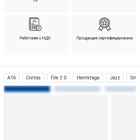
ТК
Работаем с НДС
Продукция сертифицирована
A16
Civitas
File 2 0
Hermitage
Jazz
Sma