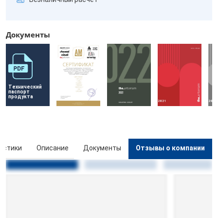
Документы
Технический 
паспорт 
продукта
истики
Описание
Документы
Отзывы о компании