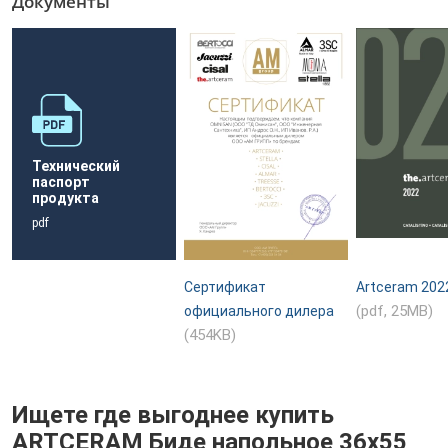
Документы
Технический
паспорт
продукта
pdf
Сертификат
Artceram 202
(pdf, 25MB)
официального дилера
(454KB)
Ищете где выгоднее купить
ARTCERAM Биде напольное 36x55