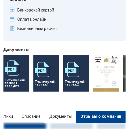
Банковской картой
Оплата онлайн
Безналичный расчёт
Документы
Технический 
Технический 
Технический 
паспорт 
чертеж1
чертеж2
продукта
истики
Описание
Документы
Отзывы о компании