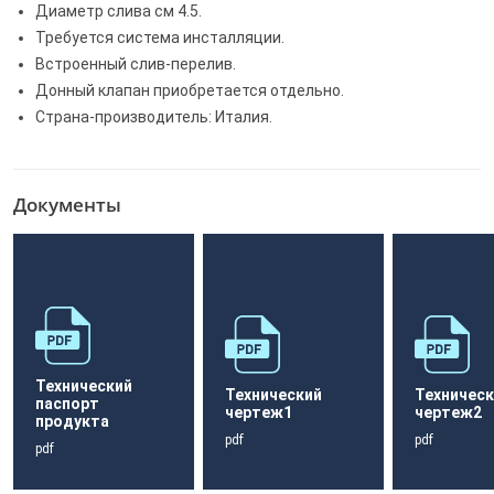
Диаметр слива см 4.5.
Требуется система инсталляции.
Встроенный слив-перелив.
Донный клапан приобретается отдельно.
Страна-производитель: Италия.
Документы
Технический
Технический
Техническ
паспорт
чертеж1
чертеж2
продукта
pdf
pdf
pdf