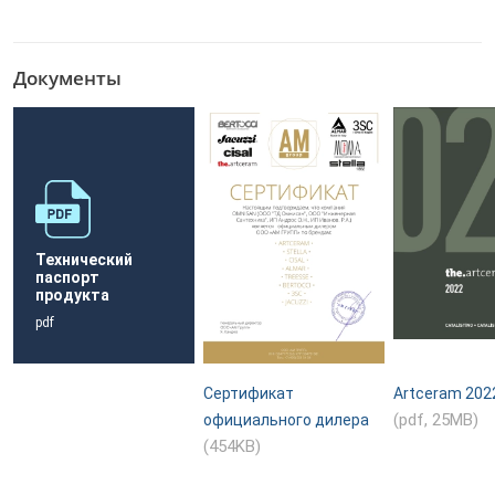
Документы
Технический
паспорт
продукта
pdf
Сертификат
Artceram 202
(pdf, 25MB)
официального дилера
(454KB)