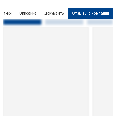
истики
Описание
Документы
Отзывы о компании