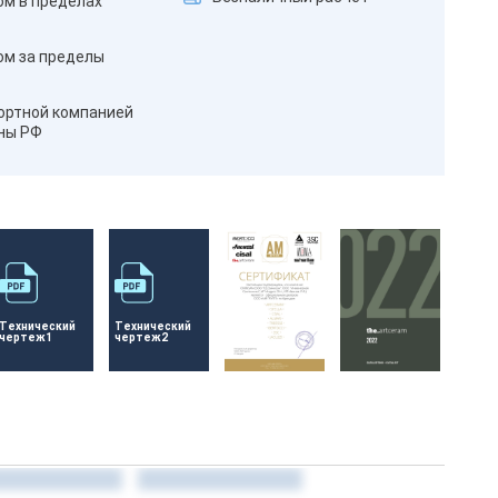
ом в пределах
ом за пределы
ортной компанией
оны РФ
Технический 
Технический 
чертеж1
чертеж2