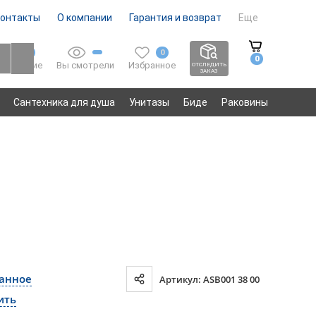
онтакты
О компании
Гарантия и возврат
Еще
0
0
0
Вы смотрели
Избранное
Сравнение
ОТСЛЕДИТЬ
ЗАКАЗ
Сантехника для душа
Унитазы
Биде
Раковины
ранное
Артикул: ASB001 38 00
ить