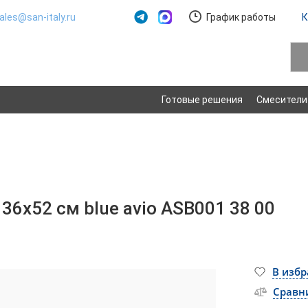
ales@san-italy.ru
График работы
К
Готовые решения
Смесители
6х52 см blue avio ASB001 38 00
В изб
Сравн