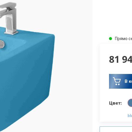
Прямо с
81 9
В к
Цвет:
bl