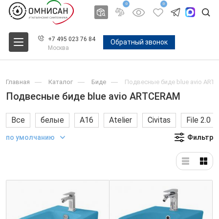
0
0
+7 495 023 76 84
Обратный звонок
Москва
Главная
Каталог
Биде
Подвесные биде blue avio ART
Подвесные биде blue avio ARTCERAM
Все
белые
A16
Atelier
Civitas
File 2.0
по умолчанию
Фильтр