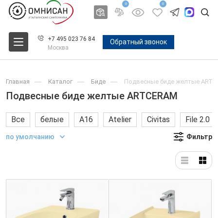
0
0
+7 495 023 76 84
Обратный звонок
Москва
Главная
Каталог
Биде
Подвесные биде желтые ART
Подвесные биде желтые ARTCERAM
Все
белые
A16
Atelier
Civitas
File 2.0
по умолчанию
Фильтр