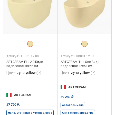
Артикул:
FLB001 12 00
Артикул:
THB001 12 00
ARTCERAM File 2.0 Биде
ARTCERAM The One Биде
подвесное 36х52 см
подвесное 35х52 см
zync yellow
zync yellow
Цвет:
Цвет:
ARTCERAM
ARTCERAM
₽.
59 280
₽.
47 720
осталось мало
мало, уточняйте у менеджера
Снят с производства