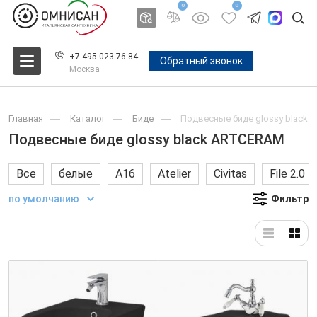
0
0
+7 495 023 76 84
Обратный звонок
Москва
Главная
Каталог
Биде
Подвесные биде glossy black
Подвесные биде glossy black ARTCERAM
Все
белые
A16
Atelier
Civitas
File 2.0
по умолчанию
Фильтр