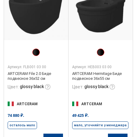
Артикул:
FLB001 03 00
Артикул:
HEB003 03 00
ARTCERAM File 2.0 Биде
ARTCERAM Hermitage Биде
подвесное 36х52 см
подвесное 36х55 см
glossy black
glossy black
Цвет:
Цвет:
ARTCERAM
ARTCERAM
₽.
₽.
74 880
49 425
осталось мало
мало, уточняйте у менеджера