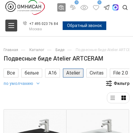
0
0
+7 495 023 76 84
Обратный звонок
Москва
Главная
Каталог
Биде
Подвесные биде Atelier ARTCE
Подвесные биде Atelier ARTCERAM
Все
белые
A16
Atelier
Civitas
File 2.0
по умолчанию
Фильтр