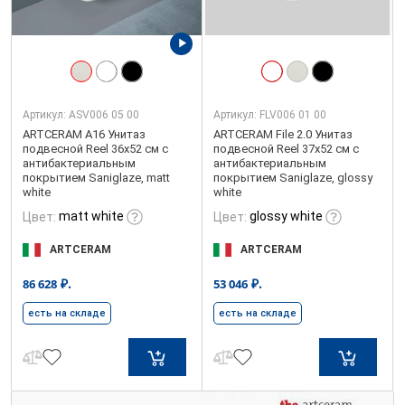
Артикул:
ASV006 05 00
Артикул:
FLV006 01 00
ARTCERAM A16 Унитаз
ARTCERAM File 2.0 Унитаз
подвесной Reel 36х52 см с
подвесной Reel 37х52 см с
антибактериальным
антибактериальным
покрытием Saniglaze, matt
покрытием Saniglaze, glossy
white
white
matt white
glossy white
Цвет:
Цвет:
ARTCERAM
ARTCERAM
₽.
₽.
86 628
53 046
есть на складе
есть на складе