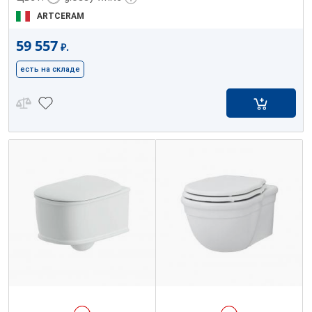
ARTCERAM
59 557
₽.
есть на складе