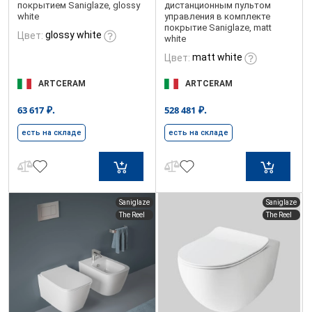
покрытием Saniglaze, glossy
дистанционным пультом
white
управления в комплекте
покрытие Saniglaze, matt
glossy white
Цвет:
white
matt white
Цвет:
ARTCERAM
ARTCERAM
₽.
₽.
63 617
528 481
есть на складе
есть на складе
Saniglaze
Saniglaze
The Reel
The Reel