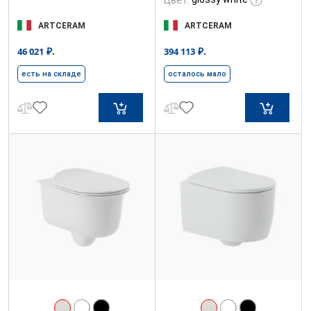
Цвет:
ARTCERAM
ARTCERAM
₽.
₽.
46 021
394 113
есть на складе
осталось мало