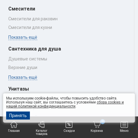
Смесители
Смесители для раковин
Смесители для кухни
Показать ещё
Сантехника для душа
Душевые системы
Верхние души
Показать ещё
Унитазы
Мы используем cookie-файлы, чтобы повысить удобство сайта.
Напольные унитазы
Используя наш сайт, вы соглашаетесь с условиями
сбора cookies и
нашей политикой конфиденциальности
.
Подвесные унитазы
Принять
Показать ещё
0
Инсталляции ARTCERAM
Главная
Каталог
Скидки
Корзина
Меню
товаров