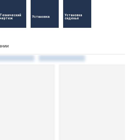
Технический 
Установка 
Установка
чертеж
сиденья
ании