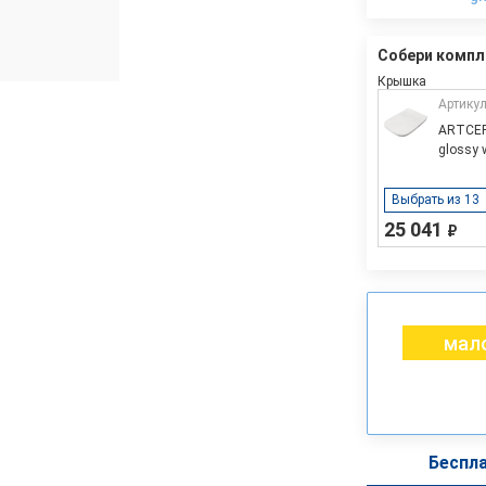
Собери компл
Крышка
Артикул
ARTCERA
glossy 
Выбрать из 13
25 041
₽
мало
Беспла