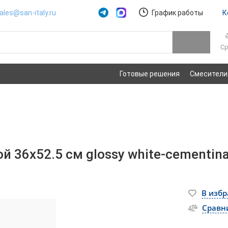
ales@san-italy.ru
График работы
К
Ср
Готовые решения
Смесители
 36х52.5 см glossy white-cementin
В изб
Сравн