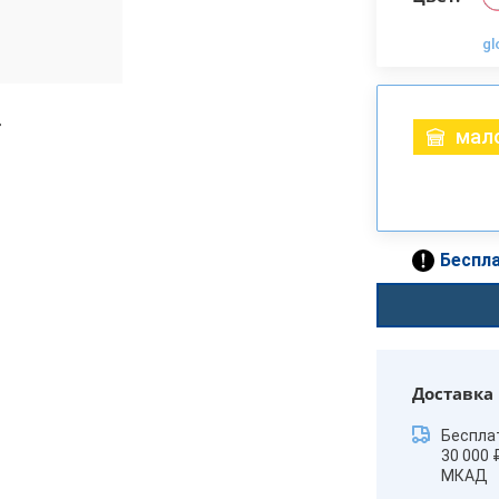
gl
мало
Беспла
Доставка
Беспла
30 000 
МКАД