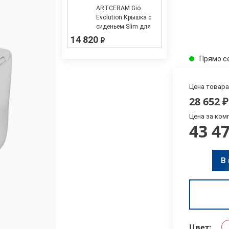
ARTCERAM Gio
Evolution Крышка с
сиденьем Slim для
унитаза soft-close
14 820
₽
белая, glossy white-
chrome
Прямо с
Цена товара
28 652
₽
Цена за ком
43 4
В
Цвет: