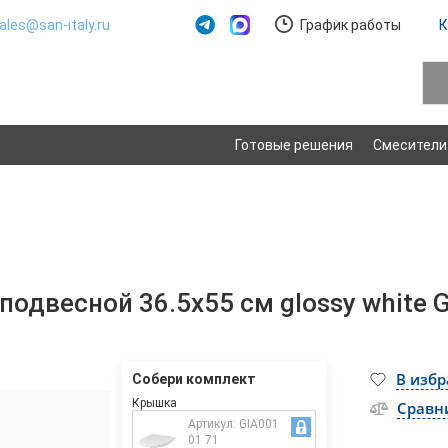
ales@san-italy.ru
График работы
К
Готовые решения
Смесители
подвесной 36.5х55 см glossy white 
В изб
Собери комплект
Крышка
Сравн
Артикул: GIA001
01 71