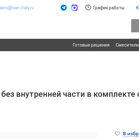
ales@san-italy.ru
График работы
К
Готовые решения
Смесители
без внутренней части в комплекте 
В изб