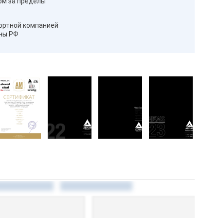
ом за пределы
ортной компанией
оны РФ