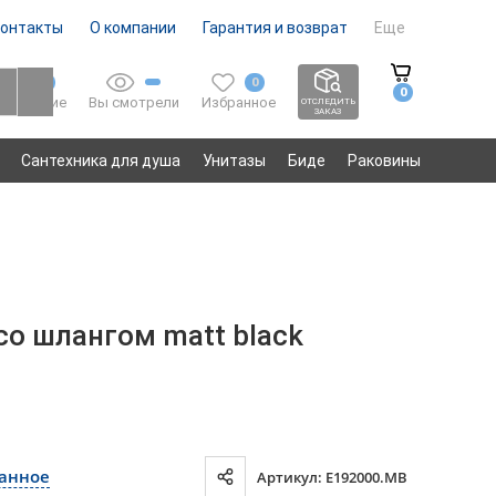
онтакты
О компании
Гарантия и возврат
Еще
0
0
0
Вы смотрели
Избранное
Сравнение
ОТСЛЕДИТЬ
ЗАКАЗ
Сантехника для душа
Унитазы
Биде
Раковины
со шлангом matt black
ранное
Артикул: E192000.MB