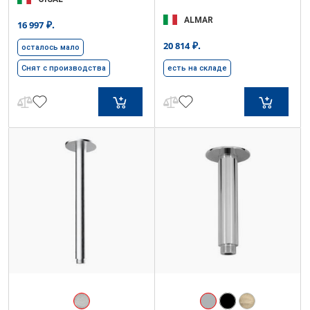
ALMAR
₽.
16 997
₽.
20 814
осталось мало
Снят с производства
есть на складе