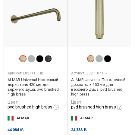
Артикул:
E021115.HB
Артикул:
E021107.HB
ALMAR Universal Настенный
ALMAR Universal Потолочный
держатель 420 мм для
держатель 150 мм для
верхнего душа, pvd brushed
верхнего душа, pvd brushed
high brass
high brass
Цвет:
Цвет:
pvd brushed high brass
pvd brushed high brass
ALMAR
ALMAR
₽.
₽.
44 084
24 338