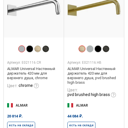
Артикул:
E021116.CR
Артикул:
E021116.HB
ALMAR Universal Настенный
ALMAR Universal Настенный
держатель 420 мм для
держатель 420 мм для
верхнего душа, chrome
верхнего душа, pvd brushed
high brass
chrome
Цвет:
Цвет:
pvd brushed high brass
ALMAR
ALMAR
₽.
₽.
20 814
44 084
есть на складе
есть на складе