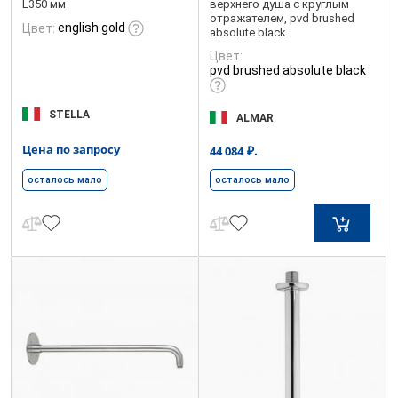
L350 мм
верхнего душа с круглым
отражателем, pvd brushed
english gold
Цвет:
absolute black
Цвет:
pvd brushed absolute black
STELLA
ALMAR
Цена по запросу
₽.
44 084
осталось мало
осталось мало