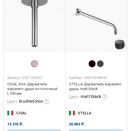
Артикул:
DS013550D1
Артикул:
UN03204NE00
CISAL Xion Держатель
STELLA Держатель верхнего
верхнего душа потолочный
душа, matt black
L100 мм
matt black
Цвет:
brushed inox
Цвет:
CISAL
STELLA
₽.
₽.
13 376
26 983