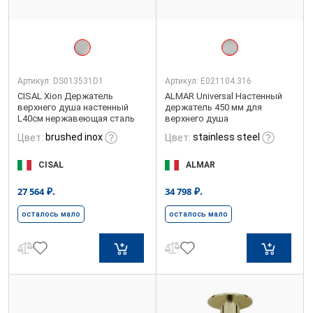
Артикул:
DS013531D1
Артикул:
E021104.316
CISAL Xion Держатель
ALMAR Universal Настенный
верхнего душа настенный
держатель 450 мм для
L40см нержавеющая сталь
верхнего душа
brushed inox
stainless steel
Цвет:
Цвет:
CISAL
ALMAR
₽.
₽.
27 564
34 798
осталось мало
осталось мало