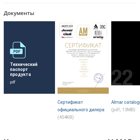
Документы
Технический
паспорт
продукта
pdf
Сертификат
Almar catalog
(pdf, 13MB)
официального дилера
(454KB)