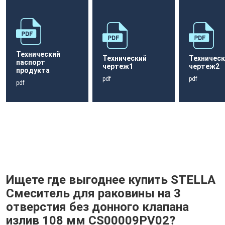
Технический
Технический
Техническ
паспорт
чертеж1
чертеж2
продукта
pdf
pdf
pdf
Ищете где выгоднее купить STELLA
Смеситель для раковины на 3
отверстия без донного клапана
излив 108 мм CS00009PV02?