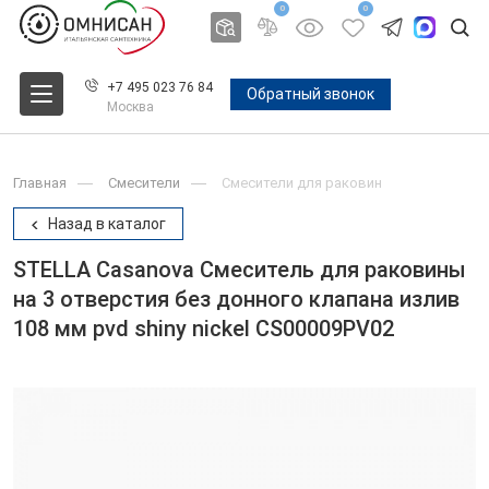
0
0
+7 495 023 76 84
Обратный звонок
Москва
Главная
Смесители
Смесители для раковин
Назад в каталог
STELLA Casanova Смеситель для раковины
на 3 отверстия без донного клапана излив
108 мм pvd shiny nickel CS00009PV02