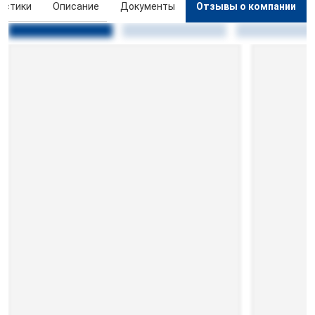
истики
Описание
Документы
Отзывы о компании