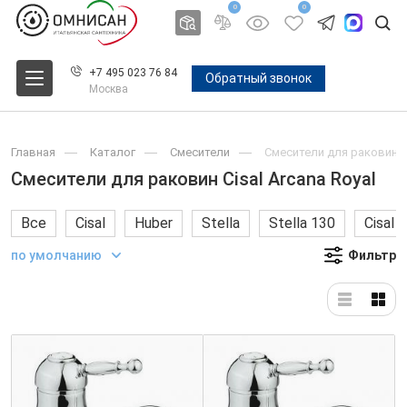
0
0
+7 495 023 76 84
Обратный звонок
Москва
Главная
Каталог
Смесители
Смесители для раковин Ci
Смесители для раковин Cisal Arcana Royal
Все
Cisal
Huber
Stella
Stella 130
Cisal 
по умолчанию
Фильтр