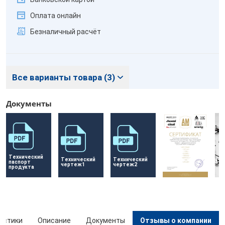
Оплата онлайн
Безналичный расчёт
Все варианты товара (3)
Документы
Технический 
Технический 
Технический 
паспорт 
чертеж1
чертеж2
продукта
истики
Описание
Документы
Отзывы о компании