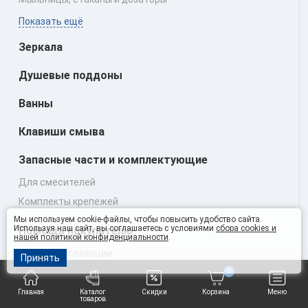
Показать ещё
Зеркала
Душевые поддоны
Ванны
Клавиши смыва
Запасные части и комплектующие
Для смесителей
Комплекты крепежей
Мы используем cookie-файлы, чтобы повысить удобство сайта.
Используя наш сайт, вы соглашаетесь с условиями
сбора cookies и
Помощь покупателю
нашей политикой конфиденциальности
.
Artceram коллекции
Принять
Cisal коллекции
0
Stella коллекции
Главная
Каталог
Скидки
Корзина
Меню
товаров