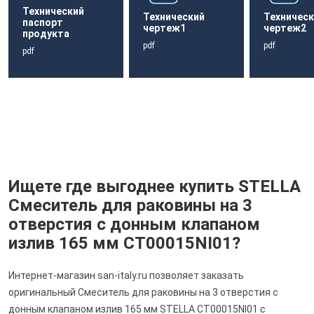
Технический
Технический
Техническ
паспорт
чертеж1
чертеж2
продукта
pdf
pdf
pdf
Ищете где выгоднее купить STELLA
Смеситель для раковины на 3
отверстия с донным клапаном
излив 165 мм CT00015NI01?
Интернет-магазин san-italy.ru позволяет заказать
оригинальный Смеситель для раковины на 3 отверстия с
донным клапаном излив 165 мм STELLA CT00015NI01 с