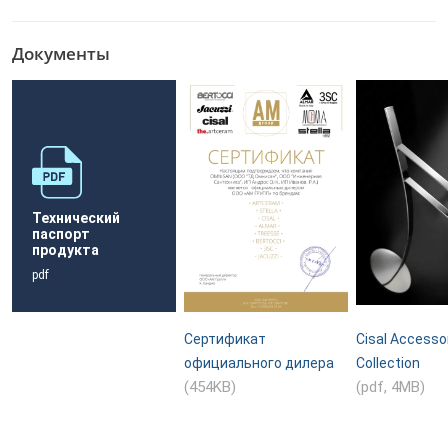
Документы
Технический
паспорт
продукта
pdf
Сертификат
Cisal Accesso
официального дилера
Collection
(454KB)
(pdf, 4MB)