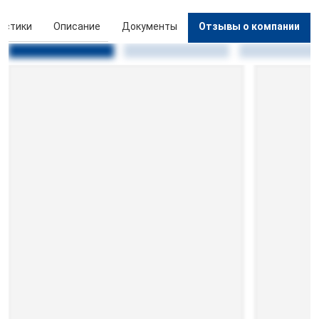
истики
Описание
Документы
Отзывы о компании