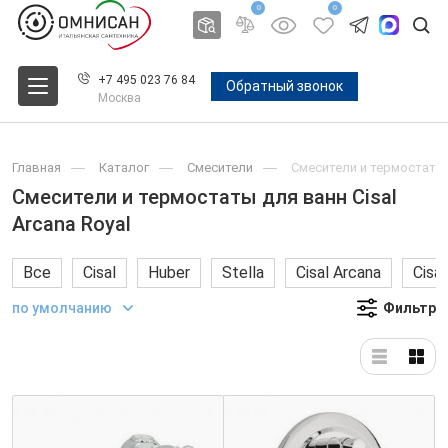
0
0
+7 495 023 76 84
Обратный звонок
Москва
Главная
Каталог
Смесители
Смесители и термостаты д
Смесители и термостаты для ванн Cisal
Arcana Royal
Все
Cisal
Huber
Stella
Cisal Arcana
Cisa
по умолчанию
Фильтр