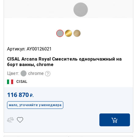
Артикул:
AY00126021
CISAL Arcana Royal Смеситель однорычажный на
борт ванны, chrome
chrome
Цвет:
CISAL
116 870
₽.
мало, уточняйте у менеджера