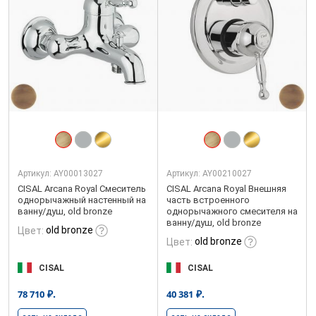
Артикул:
AY00013027
Артикул:
AY00210027
CISAL Arcana Royal Смеситель
CISAL Arcana Royal Внешняя
однорычажный настенный на
часть встроенного
ванну/душ, old bronze
однорычажного смесителя на
ванну/душ, old bronze
old bronze
Цвет:
old bronze
Цвет:
CISAL
CISAL
₽.
₽.
78 710
40 381