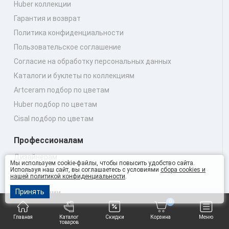
Huber коллекции
Гарантия и возврат
Политика конфиденциальности
Пользовательское соглашение
Согласие на обработку персональных данных
Каталоги и буклеты по коллекциям
Artceram подбор по цветам
Huber подбор по цветам
Cisal подбор по цветам
Профессионалам
Дизайнерам
Мы используем cookie-файлы, чтобы повысить удобство сайта.
Используя наш сайт, вы соглашаетесь с условиями
сбора cookies и
Комплектация объектов
нашей политикой конфиденциальности
.
Принять
О компании
0
Обнаружили ошибку?
Главная
Каталог
Скидки
Корзина
Меню
товаров
Неудобно пользоваться сайтом?