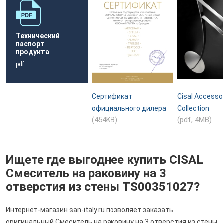
Технический
паспорт
продукта
pdf
Сертификат
Cisal Accesso
официального дилера
Collection
(454KB)
(pdf, 4MB)
Ищете где выгоднее купить CISAL
Смеситель на раковину на 3
отверстия из стены TS00351027?
Интернет-магазин san-italy.ru позволяет заказать
оригинальный Смеситель на раковину на 3 отверстия из стены