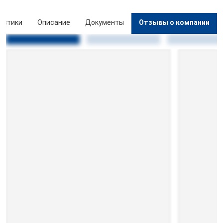
истики
Описание
Документы
Отзывы о компании