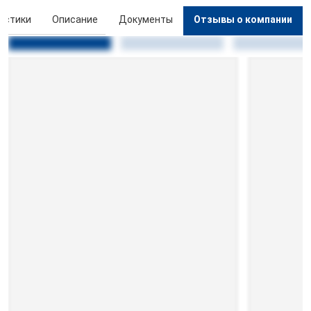
истики
Описание
Документы
Отзывы о компании