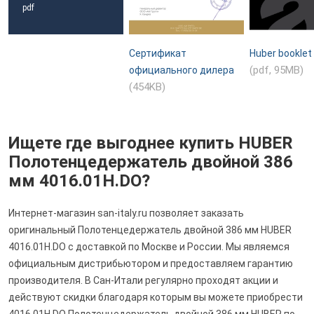
pdf
Сертификат
Huber booklet
(pdf, 95MB)
официального дилера
(454KB)
Ищете где выгоднее купить HUBER
Полотенцедержатель двойной 386
мм 4016.01H.DO?
Интернет-магазин san-italy.ru позволяет заказать
оригинальный Полотенцедержатель двойной 386 мм HUBER
4016.01H.DO с доставкой по Москве и России. Мы являемся
официальным дистрибьютором и предоставляем гарантию
производителя. В Сан-Итали регулярно проходят акции и
действуют скидки благодаря которым вы можете приобрести
4016.01H.DO Полотенцедержатель двойной 386 мм HUBER по