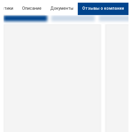
истики
Описание
Документы
Отзывы о компании