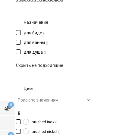
Назначение
для биде
()
для ванны
()
для душа
()
Цвет
+
0
B
brushed inox
()
brushed nickel
()
0