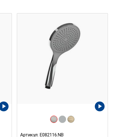
Артикул:
E082116.NB