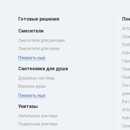
Готовые решения
По
Art
Смесители
Cis
Смесители для раковин
Ste
Смесители для кухни
Hub
Показать ещё
Гар
Сантехника для душа
Пол
Пол
Душевые системы
Сог
Верхние души
дан
Показать ещё
Кат
Унитазы
Art
Напольные унитазы
Hub
Подвесные унитазы
Cis