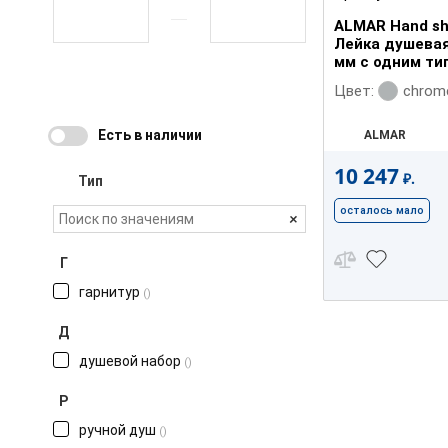
ALMAR Hand sh
Лейка душевая
мм с одним ти
chro
Цвет:
Есть в наличии
ALMAR
10 247
₽.
Тип
осталось мало
+
Г
гарнитур
()
Д
душевой набор
()
Р
ручной душ
()