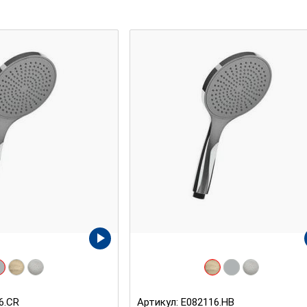
6.CR
Артикул:
E082116.HB