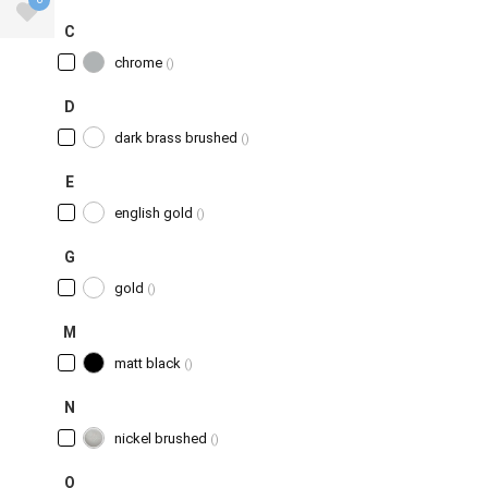
C
chrome
()
D
dark brass brushed
()
E
english gold
()
G
gold
()
M
matt black
()
N
nickel brushed
()
O