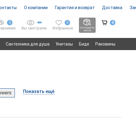
онтакты
О компании
Гарантия и возврат
Доставка
За
0
0
0
Вы смотрели
Избранное
авнение
ОТСЛЕДИТЬ
ЗАКАЗ
Сантехника для душа
Унитазы
Биде
Раковины
Показать ещё
owers