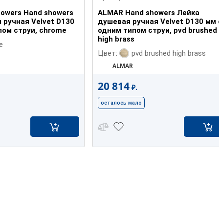
owers Hand showers
ALMAR Hand showers Лейка
 ручная Velvet D130
душевая ручная Velvet D130 мм 
пом струи, chrome
одним типом струи, pvd brushed
high brass
me
pvd brushed high brass
Цвет:
ALMAR
20 814
₽.
осталось мало