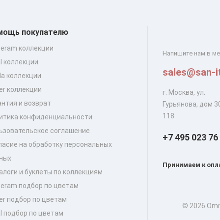
мощь покупателю
ceram коллекции
Напишите нам в м
al коллекции
sales@san-it
lla коллекции
er коллекции
г. Москва, ул.
антия и возврат
Гурьянова, дом 30
118
итика конфиденциальности
ьзовательское соглашение
+7 495 023 76
ласие на обработку персональных
ных
Принимаем к опл
алоги и буклеты по коллекциям
ceram подбор по цветам
er подбор по цветам
© 2026 Omn
al подбор по цветам