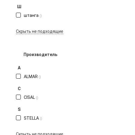
Ш
штанга
()
Производитель
A
ALMAR
()
C
CISAL
()
S
STELLA
()