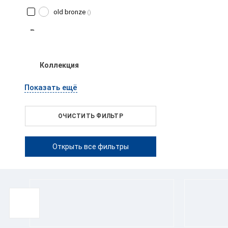
old bronze
()
P
polished black
()
polished nickel
()
Коллекция
pvd anthracite
()
Показать ещё
pvd brushed absolute
black
()
ОЧИСТИТЬ ФИЛЬТР
pvd brushed high brass
()
S
Открыть все фильтры
satin pvd black
()
stainless steel
()
W
white
()