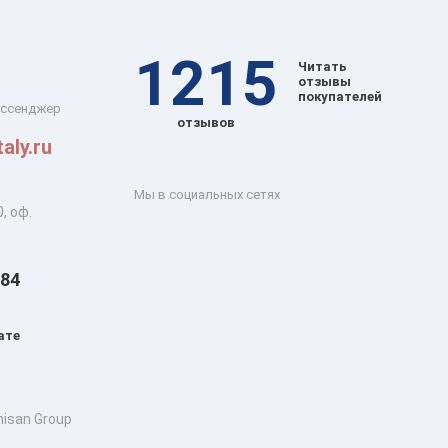
1215
Читать
отзывы
покупателей
ессенджер
отзывов
aly.ru
Мы в социальных сетях
, оф.
 84
ате
isan Group