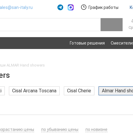
ales@san-italy.ru
График работы
К
Ср
Готовые решения
Смесители
уши ALMAR Hand showers
ers
i
Cisal Arcana Toscana
Cisal Cherie
Almar Hand sh
озрастанию цены
по убыванию цены
по новизне