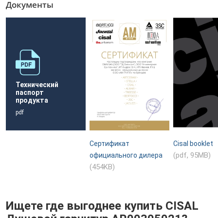
Документы
Технический
паспорт
продукта
pdf
Сертификат
Cisal booklet
(pdf, 95MB)
официального дилера
(454KB)
Ищете где выгоднее купить CISAL