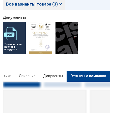
Все варианты товара (3)
Документы
Технический 
паспорт 
продукта
истики
Описание
Документы
Отзывы о компании