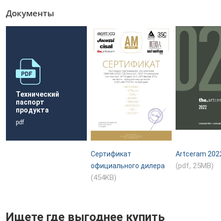
Документы
Технический
паспорт
продукта
pdf
Сертификат
Artceram 202
(pdf, 25MB)
официального дилера
(454KB)
Ищете где выгоднее купить