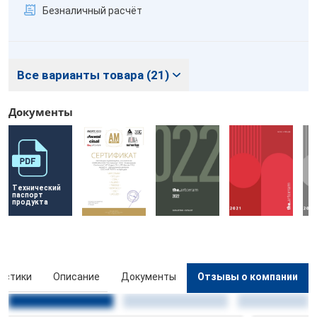
Безналичный расчёт
Все варианты товара (21)
Документы
Технический 
паспорт 
продукта
истики
Описание
Документы
Отзывы о компании