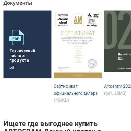
Документы
Технический
паспорт
продукта
pdf
Сертификат
Artceram 202
(pdf, 25MB)
официального дилера
(454KB)
Ищете где выгоднее купить