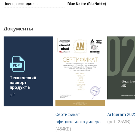
Цвет производителя
Blue Notte (Blu Notte)
Документы
Технический
паспорт
продукта
pdf
Сертификат
Artceram 202
(pdf, 25MB)
официального дилера
(454KB)