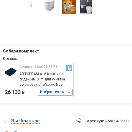
Собери комплект
Артикул: ASA001 36 71
ARTCERAM A16 Крышка с
сиденьем Slim для унитаза
soft-close notte/хром, blue
notte-chrome
26 133
Выбрать из 16
₽
В избранное
Артикул: ASV004 36 00