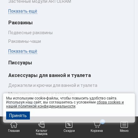
Застенные модули ARTCERAM
Показать ещё
Раковины
Подвесные раковины
Раковины‑чаши
Показать ещё
Писсуары
Аксессуары для ванной и туалета
Держатели и крючки для ванной и туалета
Мыльницы, стаканы и дозаторы
Мы используем cookie-файлы, чтобы повысить удобство сайта.
Используя наш сайт, вы соглашаетесь с условиями
сбора cookies и
Показать ещё
нашей политикой конфиденциальности
.
Зеркала
Принять
0
Душевые поддоны
Главная
Каталог
Скидки
Корзина
Меню
товаров