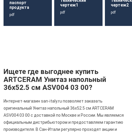
Технический
Техническ
паспорт
чертеж1
чертеж2
продукта
pdf
pdf
pdf
Ищете где выгоднее купить
ARTCERAM Унитаз напольный
36х52.5 см ASV004 03 00?
Интернет-магазин san-italy.ru позволяет заказать
оригинальный Унитаз напольный 36х52.5 см ARTCERAM
ASV004 03 00 с доставкой по Москве и России. Мы являемся
официальным дистрибьютором и предоставляем гарантию
производителя. В Сан-Итали регулярно проходят акции и