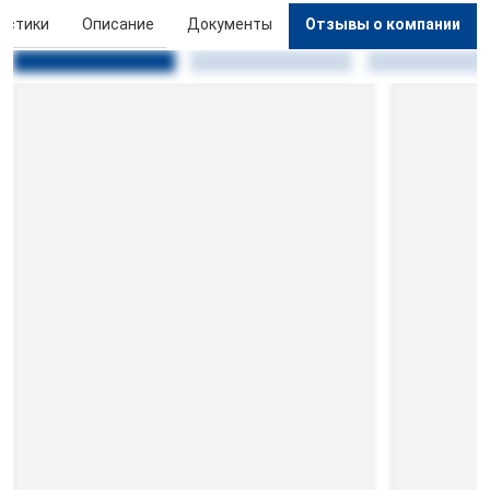
истики
Описание
Документы
Отзывы о компании