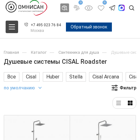
0
0
+7 495 023 76 84
Обратный звонок
Москва
Главная
Каталог
Сантехника для душа
Душевые систе
Душевые системы CISAL Roadster
Все
Cisal
Huber
Stella
Cisal Arcana
Cisa
по умолчанию
Фильтр