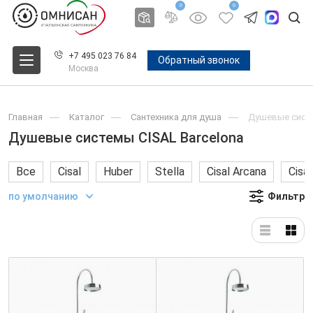
0
0
+7 495 023 76 84
Обратный звонок
Москва
Главная
Каталог
Сантехника для душа
Душевые систе
Душевые системы CISAL Barcelona
Все
Cisal
Huber
Stella
Cisal Arcana
Cisa
по умолчанию
Фильтр