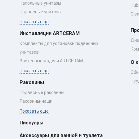
Напольные унитазы
Hub
Подвесные унитазы
Cis
Показать ещё
Пр
Инсталляции ARTCERAM
Диз
Комплекты для установки подвесных
Ком
унитазов
Застенные модули ARTCERAM
О 
Показать ещё
Обн
Неу
Раковины
Подвесные раковины
Раковины‑чаши
Показать ещё
Писсуары
Аксессуары для ванной и туалета