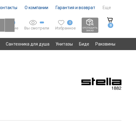
онтакты
О компании
Гарантия и возврат
Еще
0
0
0
Вы смотрели
Избранное
Сравнение
ОТСЛЕДИТЬ
ЗАКАЗ
Сантехника для душа
Унитазы
Биде
Раковины