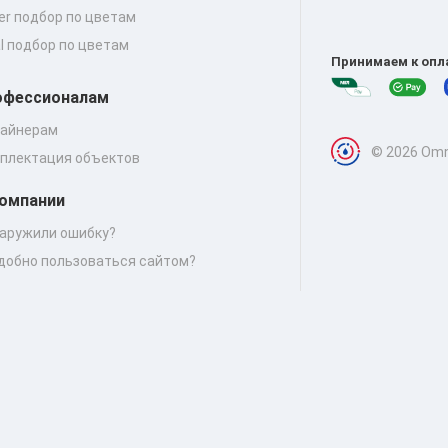
er подбор по цветам
al подбор по цветам
Принимаем к опл
офессионалам
айнерам
© 2026 Omn
плектация объектов
компании
аружили ошибку?
добно пользоваться сайтом?