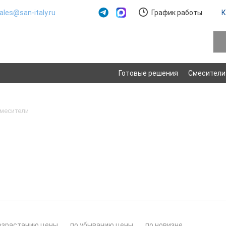
ales@san-italy.ru
График работы
К
Готовые решения
Смесители
месители
озрастанию цены
по убыванию цены
по новизне