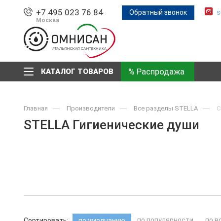
+7 495 023 76 84
Обратный звонок
s
Москва
% Распродажа
КАТАЛОГ ТОВАРОВ
Главная
Производители
Все разделы STELLA
С
STELLA Гигиенические души
по популярности
по в
Сортировать:
по умолчанию