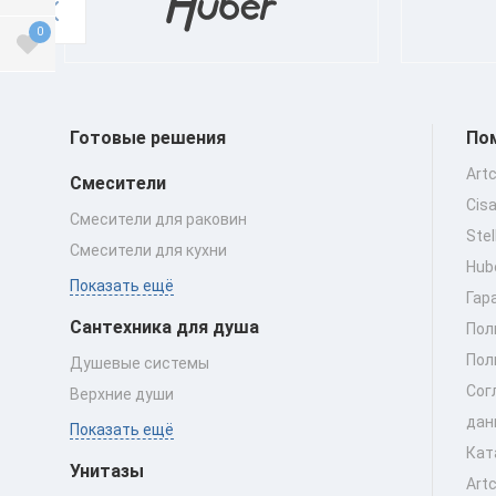
0
Готовые решения
По
Art
Смесители
Cis
Смесители для раковин
Ste
Смесители для кухни
Hub
Показать ещё
Гар
Сантехника для душа
Пол
Пол
Душевые системы
Сог
Верхние души
дан
Показать ещё
Кат
Унитазы
Art