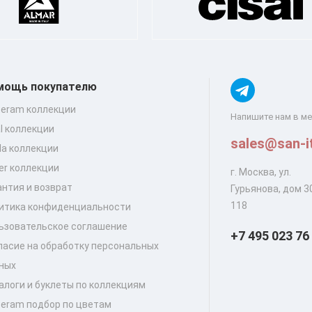
мощь покупателю
ceram коллекции
Напишите нам в м
al коллекции
sales@san-it
lla коллекции
er коллекции
г. Москва, ул.
антия и возврат
Гурьянова, дом 30
118
итика конфиденциальности
ьзовательское соглашение
+7 495 023 76
ласие на обработку персональных
ных
алоги и буклеты по коллекциям
ceram подбор по цветам