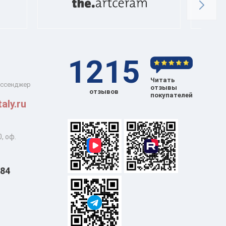
1215
Читать
ессенджер
отзывы
отзывов
покупателей
aly.ru
, оф.
 84