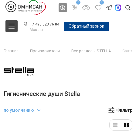
0
0
+7 495 023 76 84
Обратный звонок
Москва
Главная
Производители
Все разделы STELLA
Сантех
Гигиенические души Stella
по умолчанию
Фильтр