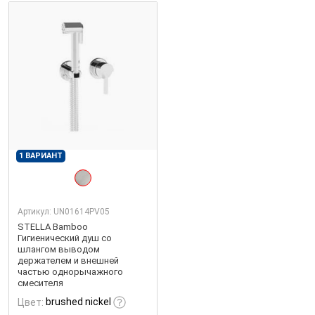
1 ВАРИАНТ
Артикул:
UN01614PV05
STELLA Bamboo
Гигиенический душ со
шлангом выводом
держателем и внешней
частью однорычажного
смесителя
brushed nickel
Цвет: