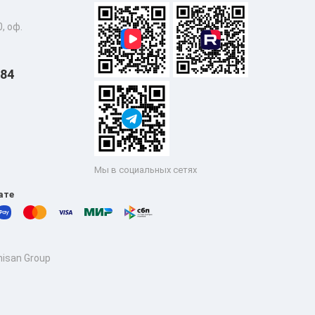
, оф.
 84
Мы в социальных сетях
ате
isan Group