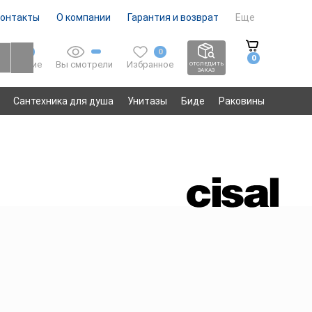
онтакты
О компании
Гарантия и возврат
Еще
0
0
0
Вы смотрели
Избранное
Сравнение
ОТСЛЕДИТЬ
ЗАКАЗ
Сантехника для душа
Унитазы
Биде
Раковины