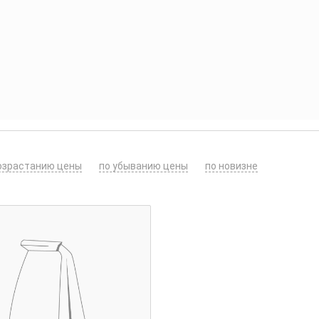
озрастанию цены
по убыванию цены
по новизне