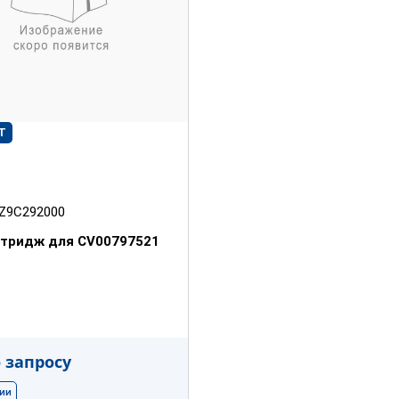
Т
Z9C292000
ртридж для CV00797521
 запросу
чии