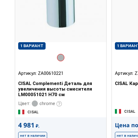
1 ВАРИАНТ
1 ВАРИАН
Артикул:
ZA00610221
Артикул:
Z
CISAL Complementi Деталь для
CISAL Ка
увеличения высоты смесителя
LM00051021 Н70 см
chrome
Цвет:
CISAL
CISAL
4 981
Цена по
₽.
нет в наличии
нет в нали