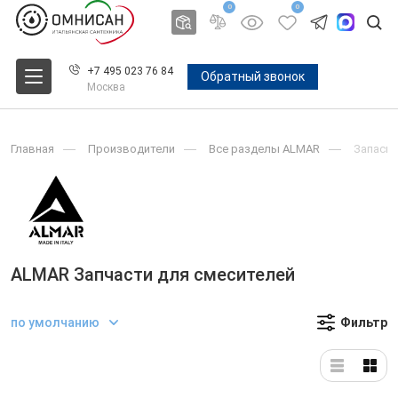
0
0
+7 495 023 76 84
Обратный звонок
Москва
Главная
Производители
Все разделы ALMAR
Запасны
ALMAR Запчасти для смесителей
по умолчанию
Фильтр