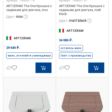
Артикул:
THA001 79
Артикул:
THA001 81
ARTCERAM The One Крышка с
ARTCERAM The One Крышка с
сиденьем для унитаза, inox
сиденьем для унитаза, matt
black
inox
Цвет:
matt black
Цвет:
ARTCERAM
ARTCERAM
₽.
34 086
₽.
29 640
осталось мало
мало, уточняйте у менеджера
Снят с производства