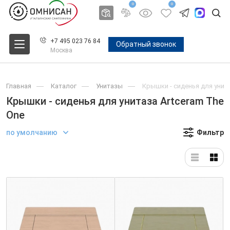
0
0
+7 495 023 76 84
Обратный звонок
Москва
Главная
Каталог
Унитазы
Крышки - сиденья для унита
Крышки - сиденья для унитаза Artceram The
One
по умолчанию
Фильтр