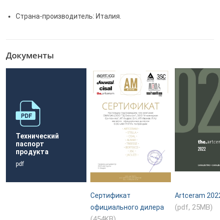
Страна-производитель: Италия.
Документы
Технический
паспорт
продукта
pdf
Сертификат
Artceram 202
(pdf, 25MB)
официального дилера
(454KB)