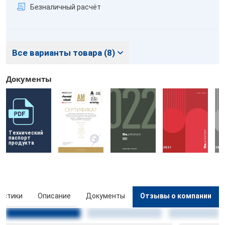
Безналичный расчёт
Все варианты товара (8)
Документы
Технический 
паспорт 
продукта
истики
Описание
Документы
Отзывы о компании