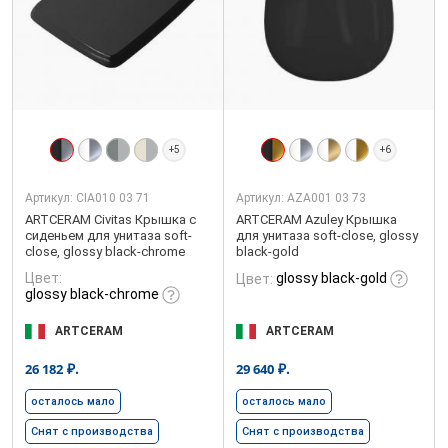
+5
+6
Артикул:
CIA010 03 71
Артикул:
AZA001 03 73
ARTCERAM Civitas Крышка с
ARTCERAM Azuley Крышка
сиденьем для унитаза soft-
для унитаза soft-close, glossy
close, glossy black-chrome
black-gold
Цвет:
glossy black-gold
Цвет:
glossy black-chrome
ARTCERAM
ARTCERAM
₽.
₽.
26 182
29 640
осталось мало
осталось мало
Снят с производства
Снят с производства