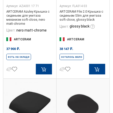
Артикул:
AZA001 17 71
Артикул:
FLA014 03
ARTCERAM Azuley Крышка с
ARTCERAM File 2.0 Крышка с
сиденьем для унитаза
сиденьем Slim для унитаза
механизм soft-close, nero
soft-close, glossy black
matt-chrome
glossy black
Цвет:
Цвет:
nero matt-chrome
ARTCERAM
ARTCERAM
₽.
₽.
37 900
38 147
есть на складе
осталось мало