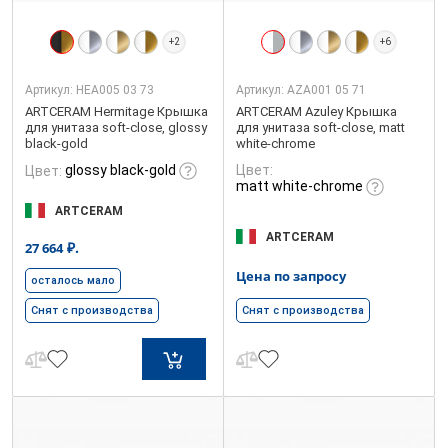
+2
+6
Артикул:
HEA005 03 73
Артикул:
AZA001 05 71
ARTCERAM Hermitage Крышка
ARTCERAM Azuley Крышка
для унитаза soft-close, glossy
для унитаза soft-close, matt
black-gold
white-chrome
glossy black-gold
Цвет:
Цвет:
matt white-chrome
ARTCERAM
ARTCERAM
₽.
27 664
Цена по запросу
осталось мало
Снят с производства
Снят с производства