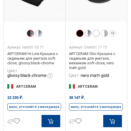
+2
Артикул:
HIA001 03 71
Артикул:
CHA001 17 73
ARTCERAM Hi-Line Крышка с
ARTCERAM Chic Крышка с
сиденьем для унитаза soft-
сиденьем для унитаза,
close, glossy black-chrome
механизм soft-close, nero
matt-gold
Цвет:
glossy black-chrome
Цвет:
nero matt-gold
ARTCERAM
ARTCERAM
₽.
₽.
22 230
38 147
мало, уточняйте у менеджера
мало, уточняйте у менеджера