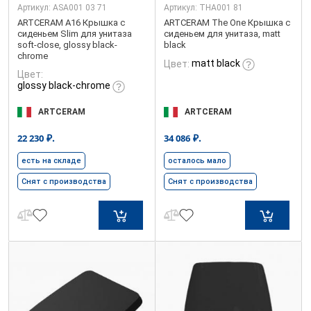
Артикул:
ASA001 03 71
Артикул:
THA001 81
ARTCERAM A16 Крышка с
ARTCERAM The One Крышка с
сиденьем Slim для унитаза
сиденьем для унитаза, matt
soft-close, glossy black-
black
chrome
matt black
Цвет:
Цвет:
glossy black-chrome
ARTCERAM
ARTCERAM
₽.
₽.
22 230
34 086
есть на складе
осталось мало
Снят с производства
Снят с производства