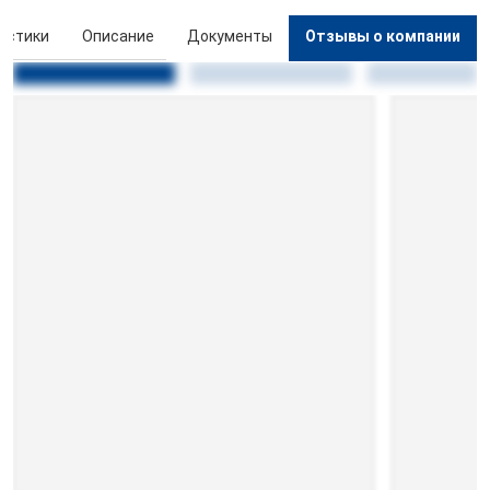
истики
Описание
Документы
Отзывы о компании