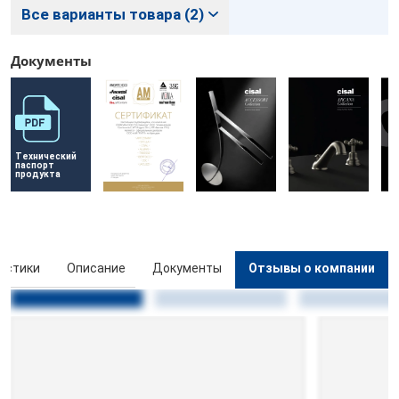
Все варианты товара (2)
Документы
Технический 
паспорт 
продукта
истики
Описание
Документы
Отзывы о компании