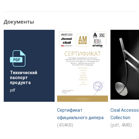
Документы
Технический
паспорт
продукта
pdf
Сертификат
Cisal Accesso
официального дилера
Collection
(454KB)
(pdf, 4MB)