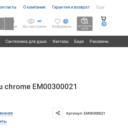
онтакты
О компании
Гарантия и возврат
Еще
0
0
0
Вы смотрели
Избранное
Сравнение
ОТСЛЕДИТЬ
ЗАКАЗ
Сантехника для душа
Унитазы
Биде
Раковины
уш chrome EM00300021
ранное
Артикул: EM00300021
ить