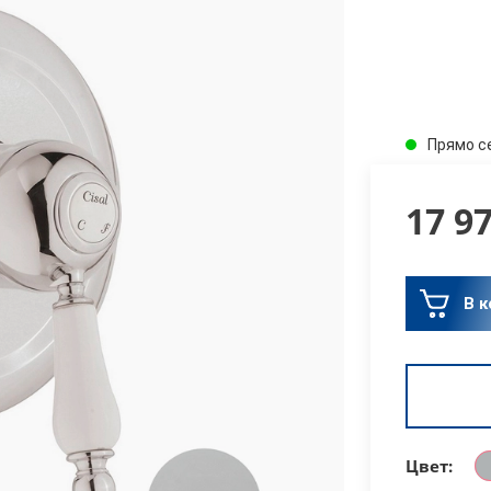
Прямо с
17 9
В к
Цвет: