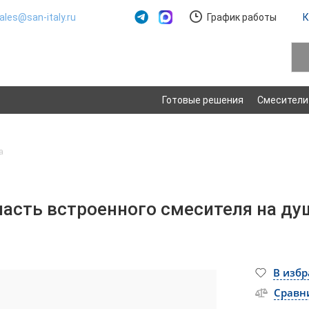
ales@san-italy.ru
График работы
К
Готовые решения
Смесители
а
 часть встроенного смесителя на д
В изб
Сравн