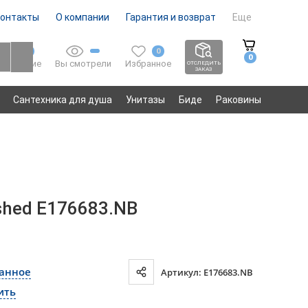
онтакты
О компании
Гарантия и возврат
Еще
0
0
0
Вы смотрели
Избранное
Сравнение
ОТСЛЕДИТЬ
ЗАКАЗ
Сантехника для душа
Унитазы
Биде
Раковины
shed E176683.NB
ранное
Артикул: E176683.NB
ить