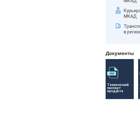
МКАД
Курьер
МКАД
Трансп
в реги
Документы
Технический 
паспорт 
продукта