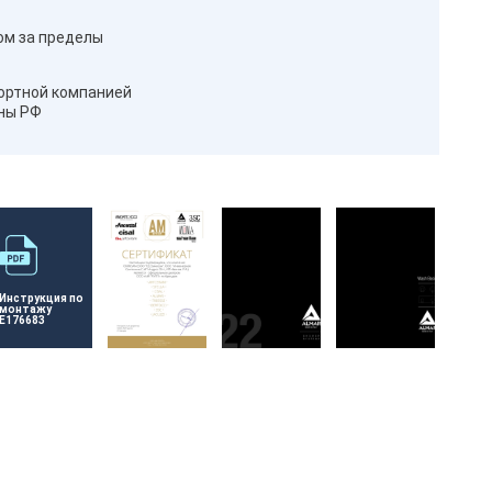
ом за пределы
ортной компанией
оны РФ
Инструкция по 
монтажу 
E176683