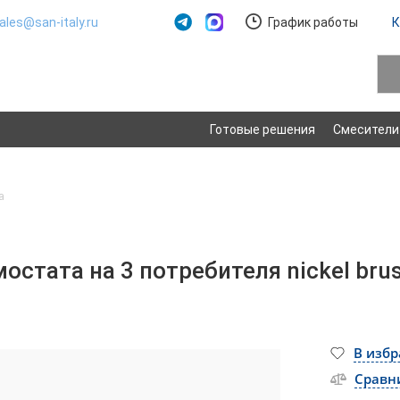
ales@san-italy.ru
График работы
К
Готовые решения
Смесители
а
остата на 3 потребителя nickel bru
В изб
Сравн