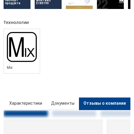
паспорт 
монтажу 
продукта
E180190
Технологии
Mix
ы
Характеристики
Документы
Отзывы о компании