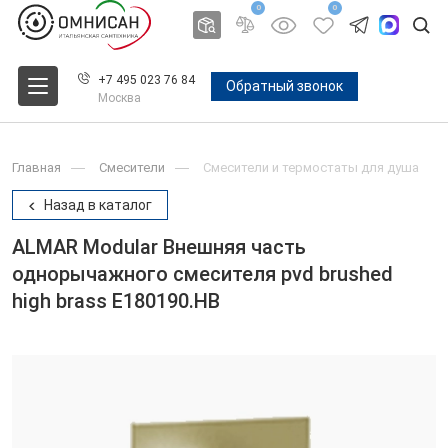
0
0
+7 495 023 76 84
Обратный звонок
Москва
Главная
Смесители
Смесители и термостаты для душа
Назад в каталог
ALMAR Modular Внешняя часть
однорычажного смесителя pvd brushed
high brass E180190.HB