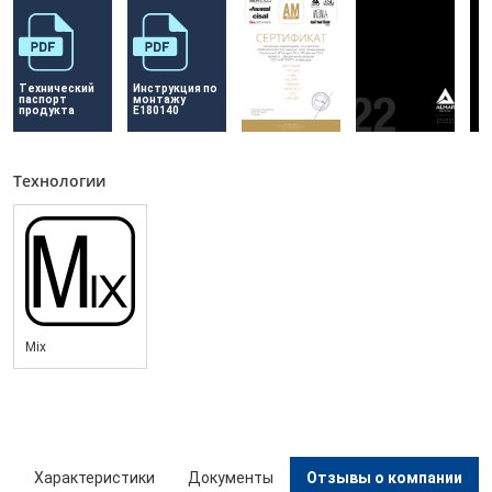
Технический 
Инструкция по 
паспорт 
монтажу 
продукта
E180140
Технологии
Mix
ы
Характеристики
Документы
Отзывы о компании