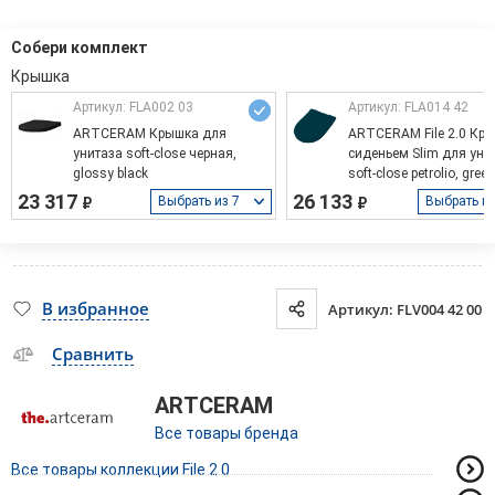
Собери комплект
Артикул: FLA002 03
Артикул: FLA014 42
ARTCERAM Крышка для
ARTCERAM File 2.0 Кры
унитаза soft-close черная,
сиденьем Slim для уни
glossy black
soft-close petrolio, green
23 317
26 133
Выбрать из 7
Выбрать и
₽
₽
В избранное
Артикул: FLV004 42 00
Сравнить
ARTCERAM
Все товары бренда
Все товары коллекции File 2.0