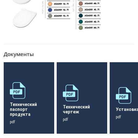
Документы
Технический
Технический
паспорт
Установк
чертеж
продукта
pdf
pdf
pdf