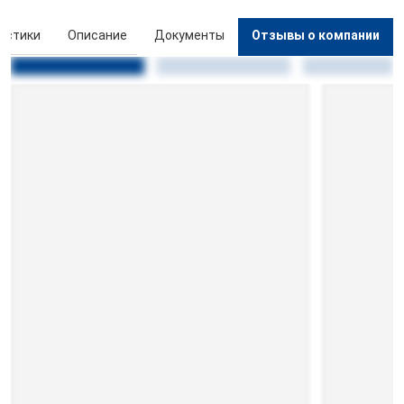
истики
Описание
Документы
Отзывы о компании