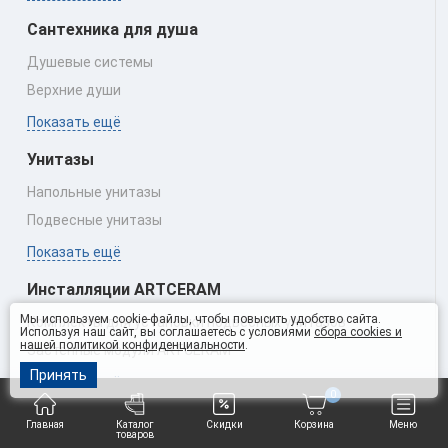
Сантехника для душа
Душевые системы
Верхние души
Показать ещё
Унитазы
Напольные унитазы
Подвесные унитазы
Показать ещё
Инсталляции ARTCERAM
Мы используем cookie-файлы, чтобы повысить удобство сайта.
Комплекты для установки подвесных унитазов
Используя наш сайт, вы соглашаетесь с условиями
сбора cookies и
нашей политикой конфиденциальности
.
Застенные модули ARTCERAM
Принять
Показать ещё
0
Раковины
Главная
Каталог
Скидки
Корзина
Меню
товаров