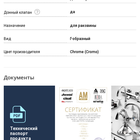
да
Донный клапан
Назначение
для раковины
Вид
Г-образный
Цвет производителя
Chrome (Cromo)
Документы
Технический
паспорт
продукта