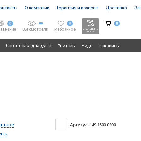
онтакты
О компании
Гарантия и возврат
Доставка
За
0
0
0
Вы смотрели
Избранное
авнение
ОТСЛЕДИТЬ
ЗАКАЗ
Сантехника для душа
Унитазы
Биде
Раковины
ранное
Артикул: 149 1500 0200
ить