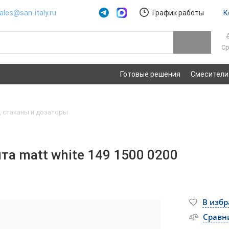
ales@san-italy.ru
График работы
К
Ср
Готовые решения
Смесители
 стаканы и дозаторы
та matt white 149 1500 0200
В изб
Сравн